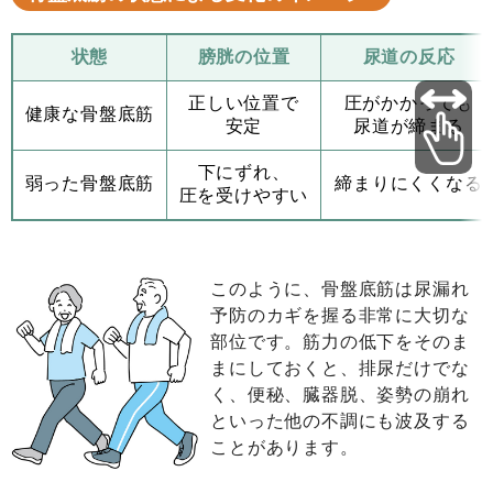
状態
膀胱の位置
尿道の反応
正しい位置で
圧がかかっても
健康な骨盤底筋
安定
尿道が締まる
下にずれ、
弱った骨盤底筋
締まりにくくなる
圧を受けやすい
このように、骨盤底筋は尿漏れ
予防のカギを握る非常に大切な
部位です。筋力の低下をそのま
まにしておくと、排尿だけでな
く、便秘、臓器脱、姿勢の崩れ
といった他の不調にも波及する
ことがあります。