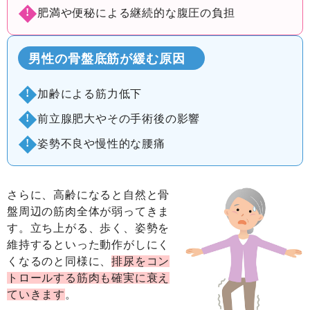
肥満や便秘による
継続的な
腹圧の負担
男性の骨盤底筋が緩む原因
加齢による
筋力低下
前立腺肥大や
その手術後の
影響
姿勢不良や
慢性的な
腰痛
さらに、高齢になると自然と骨
盤周辺の筋肉全体が弱ってきま
す。立ち上がる、歩く、姿勢を
維持するといった動作がしにく
くなるのと同様に、
排尿をコン
トロールする筋肉も確実に衰え
ていきます
。