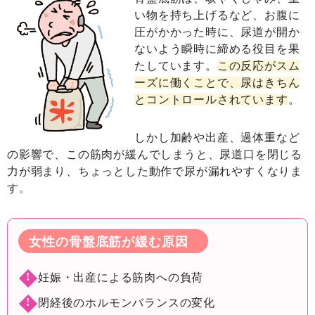
い物を持ち上げるなど、お腹に
圧がかかった時に、尿道が開か
ないよう瞬時に締める役目を果
たしています。
この反応がスム
ーズに働くことで、尿はきちん
とコントロールされています
。
しかし加齢や出産、過体重など
の影響で、この筋肉が緩んでしまうと、尿道口を閉じる
力が弱まり、ちょっとした動作で尿が漏れやすくなりま
す。
女性の骨盤底筋が緩む原因
妊娠・出産による
筋肉への
負荷
閉経後のホルモン
バランスの
変化