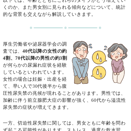
以下では、年齢とともにこれらのタイプがどう増えてい
くのか、また男女別に見られる傾向などについて、統計
的な背景も交えながら解説していきます。
厚生労働省や泌尿器学会の調
査では、
40代以降の女性の約
4割、70代以降の男性の約3割
が何らかの尿漏れ症状を経験
しているといわれています。
女性の場合は妊娠・出産を経
て、早い人で30代後半から腹
圧性尿失禁の兆候が現れることがあります。男性では、
加齢に伴う前立腺肥大症の影響が強く、60代から溢流性
尿失禁の症状が増えてきます。
一方、切迫性尿失禁に関しては、男女ともに年齢を問わ
ず起こる可能性があります。ストレス、過度な飲水習