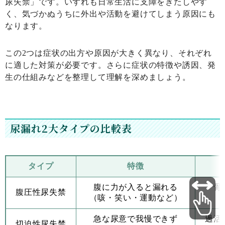
尿失禁」です。いずれも日常生活に支障をきたしやす
く、気づかぬうちに外出や活動を避けてしまう原因にも
なります。
この2つは症状の出方や原因が大きく異なり、それぞれ
に適した対策が必要です。さらに症状の特徴や誘因、発
生の仕組みなどを整理して理解を深めましょう。
尿漏れ2大タイプの比較表
タイプ
特徴
腹に力が入ると漏れる
骨
腹圧性尿失禁
（咳・笑い・運動など）
急な尿意で我慢できず
過活
切迫性尿失禁