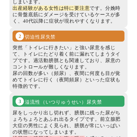
しまいます。
出産経験がある女性は特に要注意
です。分娩時
に骨盤底筋にダメージを受けているケースが多
く、40代以降に症状が現れやすくなります。
切迫性尿失禁
突然「トイレに行きたい」と強い尿意を感じ
て、トイレにたどり着く前に漏れてしまうタイ
プです。過活動膀胱とも関連しており、尿意の
コントロールが難しくなります。
尿の回数が多い（頻尿）、夜間に何度も目が覚
めてトイレに行く（夜間頻尿）といった症状も
特徴的です。
溢流性
（いつりゅうせい）
尿失禁
尿をしっかり出し切れず、膀胱に残った尿がち
ょろちょろとあふれ出るタイプです。前立腺肥
大症の男性によく見られ、膀胱が常にいっぱい
の状態になってしまいます。