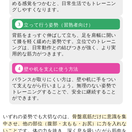
める感覚をつかむと、日常生活でもトレーニン
グしやすくなります。
立って行う姿勢
（習熟者向け）
背筋をまっすぐ伸ばして立ち、足を肩幅に開い
て膝を軽く緩めた姿勢です。立位でのトレーニ
ングは、日常動作との結びつきが強く、より実
用的な筋力がつきます。
壁や机を支えに
使う方法
バランスが取りにくい方は、壁や机に手をつい
て支えながら行いましょう。無理のない姿勢で
トレーニングすることで、安全に継続すること
ができます。
いずれの姿勢でも大切なのは、
骨盤底筋だけに意識を集
中させ、他の部位（腹部・太もも・お尻）に力を入れな
いこと
です。体の力を抜き、深く息を吸いながら筋肉を