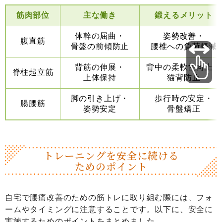
筋肉部位
主な働き
鍛えるメリット
体幹の屈曲・
姿勢改善・
腹直筋
骨盤の前傾防止
腰椎への負荷軽減
背筋の伸展・
背中の柔軟性向上・
脊柱起立筋
上体保持
猫背防止
脚の引き上げ・
歩行時の安定・
腸腰筋
姿勢安定
骨盤矯正
トレーニングを
安全に
続ける
ためのポイント
自宅で腰痛改善のための筋トレに取り組む際には、フォ
ームやタイミングに注意することです。以下に、安全に
実施するためのポイントをまとめました。