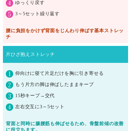
ゆっくり戻す
3～5セット繰り返す
腰に負担をかけず背面をじんわり伸ばす基本ストレッ
チ
片ひざ抱えストレッチ
仰向けに寝て片足だけを胸に引き寄せる
もう片方の脚は伸ばしたままキープ
15秒キープ→交代
左右交互に3～5セット
背面と同時に
腸腰筋も伸ばせる
ため、骨盤前傾の改善
に役立ちます。