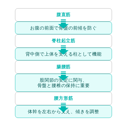
腹直筋
お腹の前面で
骨盤の前傾を防ぐ
脊柱起立筋
背中側で上体を支える
柱として機能
腸腰筋
股関節の安定に関与、
骨盤と腰椎の保持に重要
腰方形筋
体幹を左右から支え、
傾きを調整