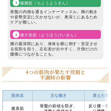
腸腰筋
（ちょうようきん）
骨盤の内側を通るインナーマッスル。脚の動き
や姿勢安定に欠かせないが、奥深くにあるため
ケアが難しい。
腰方形筋
（ようほうけいきん）
腰の最深部にあり、身体を横に倒す・安定させ
る役割を担う。左右差が出やすく、片側だけの
腰痛につながることも。
4つの筋肉が果たす
役割と
不調時の影響
筋肉名
主な働き
衰えた場
骨盤の前傾を防ぎ、
反り腰・骨
腹直筋