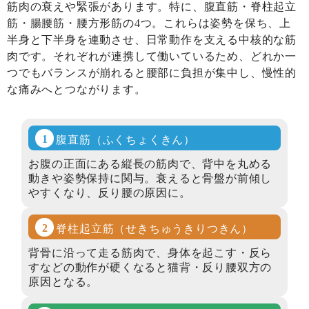
筋肉の衰えや緊張があります。特に、腹直筋・脊柱起立
筋・腸腰筋・腰方形筋の4つ。これらは姿勢を保ち、上
半身と下半身を連動させ、日常動作を支える中核的な筋
肉です。それぞれが連携して働いているため、どれか一
つでもバランスが崩れると腰部に負担が集中し、慢性的
な痛みへとつながります。
腹直筋
（ふくちょくきん）
お腹の正面にある縦長の筋肉で、背中を丸める
動きや姿勢保持に関与。衰えると骨盤が前傾し
やすくなり、反り腰の原因に。
脊柱起立筋
（せきちゅうきりつきん）
背骨に沿って走る筋肉で、身体を起こす・反ら
すなどの動作が硬くなると猫背・反り腰双方の
原因となる。