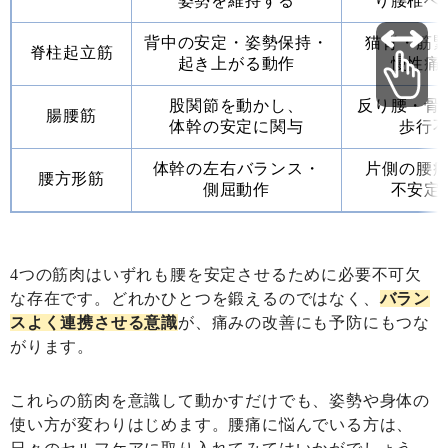
姿勢を維持する
り
腰椎へ
背中の安定・姿勢保持・
猫背・筋
脊柱起立筋
起き上がる動作
慢性痛
股関節を動かし、
反り腰・骨
腸腰筋
体幹の安定に関与
歩行
体幹の左右バランス・
片側の腰
腰方形筋
側屈動作
不安定
4つの筋肉はいずれも腰を安定させるために必要不可欠
な存在です。どれかひとつを鍛えるのではなく、
バラン
スよく連携させる意識
が、痛みの改善にも予防にもつな
がります。
これらの筋肉を意識して動かすだけでも、姿勢や身体の
使い方が変わりはじめます。腰痛に悩んでいる方は、