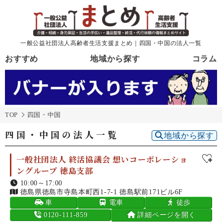
一般公益社団法人高齢者生活支援まとめ｜四国・中国の法人一覧
おすすめ
地域から探す
コラム
TOP
四国・中国
四国・中国の法人一覧
地域から探す
一般社団法人 終活協議会 想いコーポレーショ
ングループ 徳島支部
10:00～17:00
徳島県徳島市寺島本町西1-7-1 徳島駅前171ビル6F
車
電車
徒歩
0120-111-859
詳細ページを開く