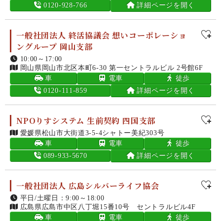
0120-928-766
詳細ページを開く
一般社団法人 終活協議会 想いコーポレーショ
ングループ 岡山支部
10:00～17:00
岡山県岡山市北区本町6-30 第一セントラルビル 2号館6F
車
電車
徒歩
0120-111-859
詳細ページを開く
NPOりすシステム 生前契約 四国支部
愛媛県松山市大街道3-5-4シャトー美紀303号
車
電車
徒歩
089-933-5670
詳細ページを開く
一般社団法人 広島シルバーライフ協会
平日/土曜日：9:00～18:00
広島県広島市中区八丁堀15番10号 セントラルビル4F
車
電車
徒歩