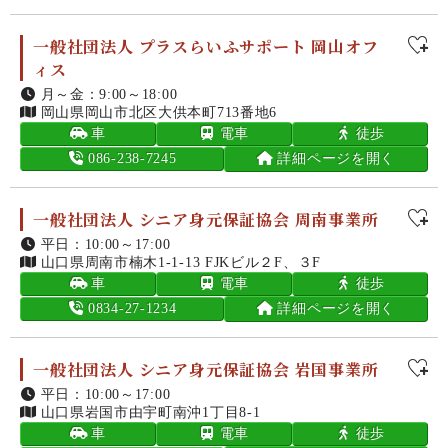
一般社団法人 プラスらいふサポート 岡山オフ
ィス
月～金：9:00～18:00
岡山県岡山市北区大供本町713番地6
車
電車
徒歩
086-238-7245
詳細ページを開く
一般社団法人 シニア身元保証協会 周南事業所
平日：10:00～17:00
山口県周南市楠木1-1-13 FJKビル２F、３F
車
電車
徒歩
0834-27-1234
詳細ページを開く
一般社団法人 シニア身元保証協会 岩国事業所
平日：10:00～17:00
山口県岩国市由宇町南沖1丁目8-1
車
電車
徒歩