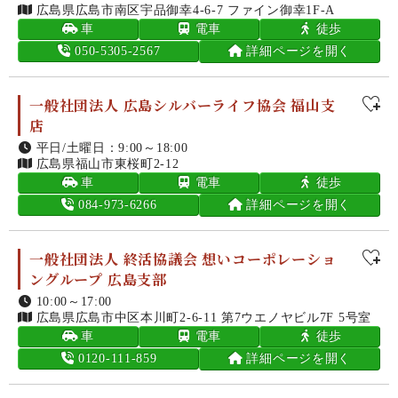
広島県広島市南区宇品御幸4-6-7 ファイン御幸1F-A
車
電車
徒歩
050-5305-2567
詳細ページを開く
一般社団法人 広島シルバーライフ協会 福山支
店
平日/土曜日：9:00～18:00
広島県福山市東桜町2-12
車
電車
徒歩
084-973-6266
詳細ページを開く
一般社団法人 終活協議会 想いコーポレーショ
ングループ 広島支部
10:00～17:00
広島県広島市中区本川町2-6-11 第7ウエノヤビル7F 5号室
車
電車
徒歩
0120-111-859
詳細ページを開く