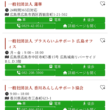
一般社団法人 蓮華
24時間365日対応
広島県広島市西区西観音町1-21-502
車
電車
徒歩
0829-42-0512
詳細ページを開く
一般社団法人 プラスらいふサポート 広島オフ
ィス
月～金：9:00～18:00
広島県広島市中区寺町5番15号 広島城南リバーサイド
B.L.D.3階
車
電車
徒歩
082-208-5900
詳細ページを開く
一般社団法人 香川あんしんサポート協会
9:00～18:00
香川県高松市三条町623-1
車
電車
徒歩
087-866-8341
詳細ページを開く