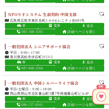
NPOりすシステム 生前契約 中国支部
広島県広島市東区光町2-4-4セレニティ光601号
車
電車
徒歩
082-568-1585
詳細ページを開く
一般社団法人 シニアサポート協会
平日：9:00～17:00
香川県高松市伏石町2153-5
車
電車
徒歩
087-868-2566
詳細ページを開く
一般社団法人 中国シルバーライフ協会
0件
平日/土曜日：9:00～18:00
岡山県岡山市北区蕃山町3番7号両備蕃山町ビル4F
車
電車
徒歩
086-237-0101
詳細ページを開く